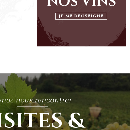
NOS VINS
JE ME RENSEIGNE
enez nous rencontrer
ISITES &