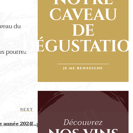
CAVEAU
DE
aveau du
DÉGUSTATI
us pourrez
JE ME RENSEIGNE
Next
NEXT
Post
Découvrez
e année 2024!