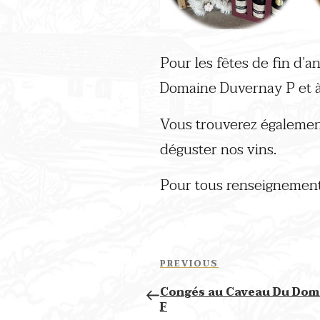
Pour les fêtes de fin d’
Domaine Duvernay P et 
Vous trouverez égalemen
déguster nos vins.
Pour tous renseignement
Post
navigation
Previous
PREVIOUS
Post
Congés au Caveau Du Doma
F