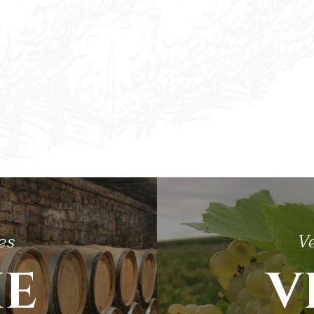
es
V
IE
V