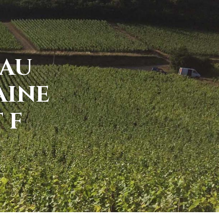
 AU
AINE
 F