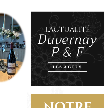
L'ACTUALITÉ
Duvernay
P & F
LES ACTUS
NOTRE