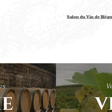
Salon du Vin de Blégn
es
V
IE
V