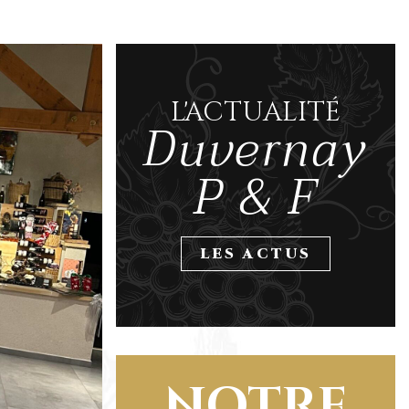
L'ACTUALITÉ
Duvernay
P & F
LES ACTUS
NOTRE