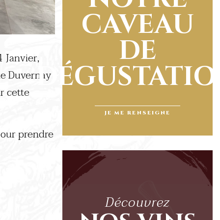
CAVEAU
DE
 Janvier,
DÉGUSTATI
ne Duvernay
r cette
JE ME RENSEIGNE
our prendre
Découvrez