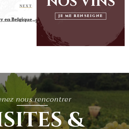
NOS VINS
Next
NEXT
Post
JE ME RENSEIGNE
y en Belgique
enez nous rencontrer
ISITES &