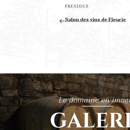
navigation
Previous
PREVIOUS
Post
Salon des vins de Fleurie
Le domaine en imag
GALER