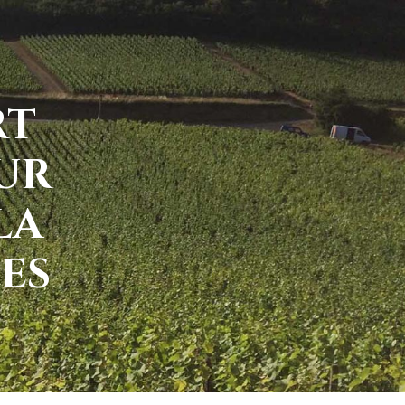
RT
UR
LA
ES