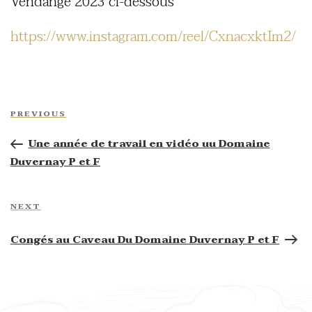
Vendange 2023 ci-dessous
https://www.instagram.com/reel/CxnacxktIm2/
Post
navigation
Previous
PREVIOUS
Post
Une année de travail en vidéo uu Domaine
Duvernay P et F
Next
NEXT
Post
Congés au Caveau Du Domaine Duvernay P et F