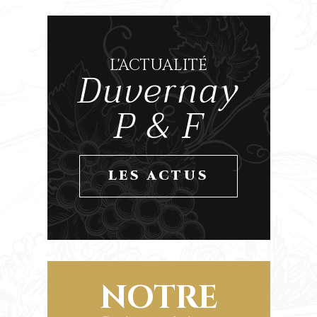
L'ACTUALITÉ
Duvernay
P & F
LES ACTUS
NOTRE