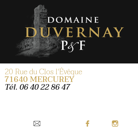
Skip
to
content
20 Rue du Clos l'Évêque
71640 MERCUREY
Tél.
06 40 22 86 47